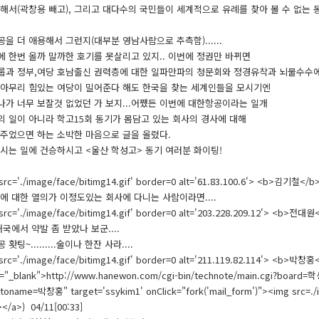
해서(곽창용 빼고), 그리고 대다수의 국민들이 세계적으로 유례를 찾아 볼 수 없는 
을 더 애용해서 그런지(대부분 영남사람으로 추측함)......
 한번 올까 말까한 호기를 못살리고 있지.. 이번에 정권만 바뀌면
룹과 정부,여당 호남출신 권력층에 대한 일파만파의 청문회와 정경유착과 뇌물수수에
 아무리 힘있는 여당이 밀어준다 해도 한국을 찾는 세계인들을 모시기엔
가 너무 보잘것 없었던 가 보지...어쨌든 이번에 대한항공이라는 일개
 일이 아니라 학고15회 동기가 몸담고 있는 회사의 경사에 대해
주었으면 하는 소박한 마음으로 글을 올렸다.
시는 일에 건승하시고 <울산 학성고> 동기 여러분 화이팅!
rc='./image/face/bitimg14.gif' border=0 alt='61.83.100.6'> <b>김기철</b
 대한 열의가 이정도있는 회사에 다니는 사람이라면....
rc='./image/face/bitimg14.gif' border=0 alt='203.228.209.12'> <b>전대원
국에서 약발 좀 받았나 보군....
홧팅~.........술이나 한잔 사라....
rc='./image/face/bitimg14.gif' border=0 alt='211.119.82.114'> <b>박창홍<
="_blank">http://www.hanewon.com/cgi-bin/technote/main.cgi?boar
toname=박창홍" target='ssykim1' onClick="fork('mail_form')"><img src=./i
></a>) 04/11[00:33]