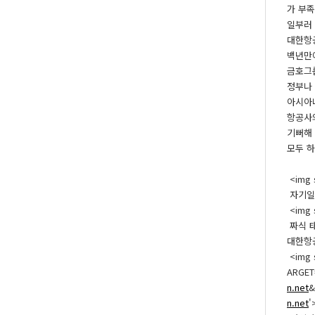
가 부족
일부러
대한항공
백년만에
금호그
정부나
아시아나
항공사의
기뻐해 
모두 하
<img s
자기일에
<img s
짜식 태
대한항공 
<img s
ARGET
n.net
&
n.net
'