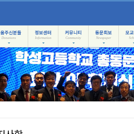
도움주신분들
정보센터
커뮤니티
동문회보
모교
Donations
Information
Community
Newspaper
Sch
지사항