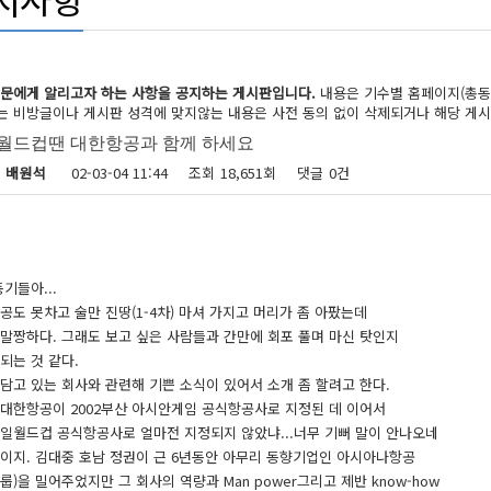
동문에게 알리고자 하는 사항을 공지하는 게시판입니다.
내용은 기수별 홈페이지(총동
 비방글이나 게시판 성격에 맞지않는 내용은 사전 동의 없이 삭제되거나 해당 게시
2월드컵땐 대한항공과 함께 하세요
지 정보
배원석
02-03-04 11:44
조회
18,651회
댓글
0건
링크
동기들아...
공도 못차고 술만 진땅(1-4차) 마셔 가지고 머리가 좀 아팠는데
말짱하다. 그래도 보고 싶은 사람들과 간만에 회포 풀며 마신 탓인지
되는 것 같다.
담고 있는 회사와 관련해 기쁜 소식이 있어서 소개 좀 할려고 한다.
 대한항공이 2002부산 아시안게임 공식항공사로 지정된 데 이어서
한일월드컵 공식항공사로 얼마전 지정되지 않았냐...너무 기뻐 말이 안나오네
이지. 김대중 호남 정권이 근 6년동안 아무리 동향기업인 아시아나항공
룹)을 밀어주었지만 그 회사의 역량과 Man power그리고 제반 know-how