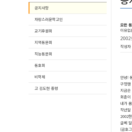
공지사항
자랑스러운학고인
모든 
이유없는
교기후원회
200
지역동문회
페이
작성자
관련
직능동문회
동호회
본문
비학제
안녕! 
구정땐 
고 김도현 중령
지금은 
회춘이 
내가 몸
작년말
2002
글쎄 말
(금호그