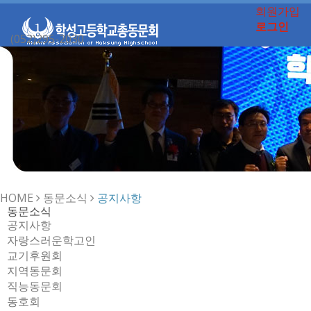
회원가입
로그인
(052)295-2030
Toggle
navigation
HOME
동문소식
공지사항
동문소식
공지사항
자랑스러운학고인
교기후원회
지역동문회
직능동문회
동호회