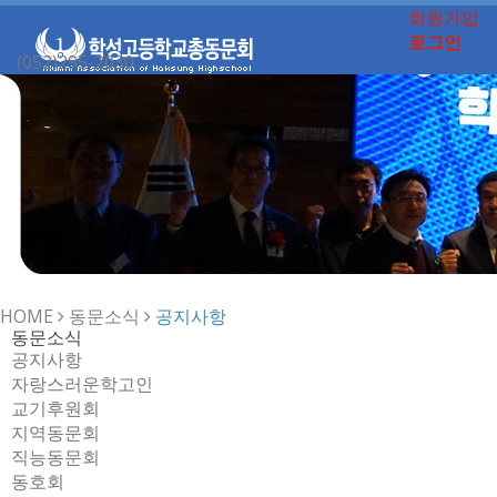
회원가입
로그인
(052)295-2030
Toggle
navigation
HOME
동문소식
공지사항
동문소식
공지사항
자랑스러운학고인
교기후원회
지역동문회
직능동문회
동호회