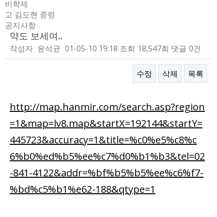
비학제
고 김도현 중령
공지사항
약도 보세여..
작성자
윤석균
01-05-10 19:18
조회
18,547회
댓글
0건
수정
삭제
목록
본문
http://map.hanmir.com/search.asp?region
=1&map=lv8.map&startX=192144&startY=
445723&accuracy=1&title=%c0%e5%c8%c
6%b0%ed%b5%ee%c7%d0%b1%b3&tel=02
-841-4122&addr=%bf%b5%b5%ee%c6%f7-
%bd%c5%b1%e62-188&qtype=1