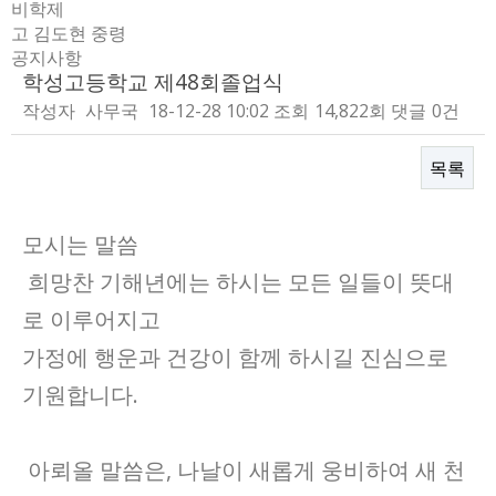
비학제
고 김도현 중령
공지사항
학성고등학교 제48회졸업식
작성자
사무국
18-12-28 10:02
조회
14,822회
댓글
0건
목록
본문
모시는 말씀
희망찬 기해년에는 하시는 모든 일들이 뜻대
로 이루어지고
가정에 행운과 건강이 함께 하시길 진심으로
기원합니다.
아뢰올 말씀은, 나날이 새롭게 웅비하여 새 천