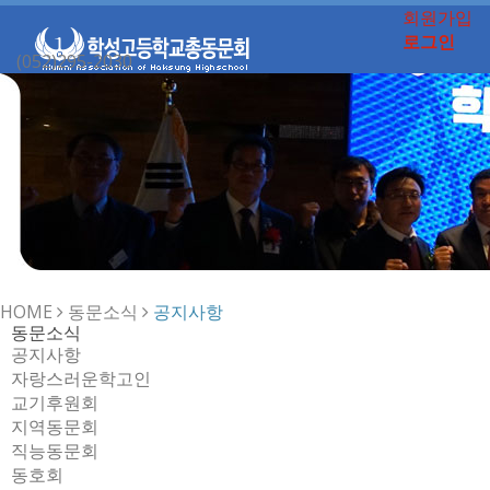
회원가입
로그인
(052)295-2030
Toggle
navigation
HOME
동문소식
공지사항
동문소식
공지사항
자랑스러운학고인
교기후원회
지역동문회
직능동문회
동호회