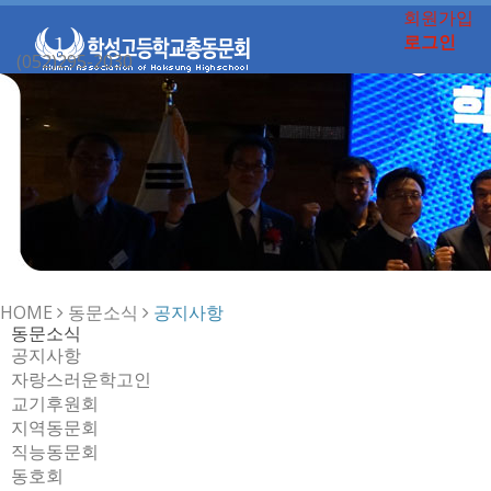
회원가입
로그인
(052)295-2030
Toggle
navigation
HOME
동문소식
공지사항
동문소식
공지사항
자랑스러운학고인
교기후원회
지역동문회
직능동문회
동호회