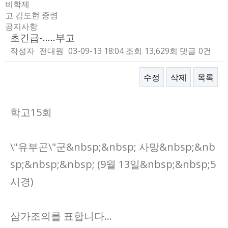
비학제
고 김도현 중령
공지사항
초긴급-.....부고
작성자
전대원
03-09-13 18:04
조회
13,629회
댓글
0건
수정
삭제
목록
본문
학고15회
\"유부곤\"군&nbsp;&nbsp; 사망&nbsp;&nb
sp;&nbsp;&nbsp; (9월 13일&nbsp;&nbsp;5
시경)
삼가조의를 표합니다...