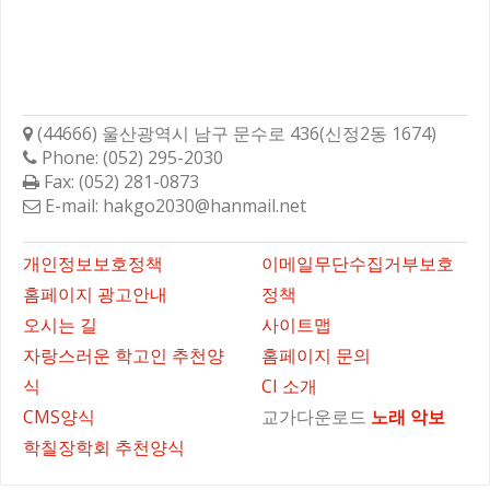
학성고등학교총동문회
(44666) 울산광역시 남구 문수로 436(신정2동 1674)
Phone: (052) 295-2030
Fax: (052) 281-0873
E-mail: hakgo2030@hanmail.net
바로가기
개인정보보호정책
이메일무단수집거부보호
홈페이지 광고안내
정책
오시는 길
사이트맵
자랑스러운 학고인 추천양
홈페이지 문의
식
CI 소개
CMS양식
교가다운로드
노래
악보
학칠장학회 추천양식