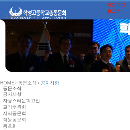
회원가입
로그인
(052)295-2030
Toggle
navigation
HOME
동문소식
공지사항
동문소식
공지사항
자랑스러운학고인
교기후원회
지역동문회
직능동문회
동호회