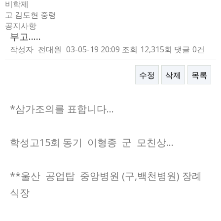
비학제
고 김도현 중령
공지사항
부고.....
작성자
전대원
03-05-19 20:09
조회
12,315회
댓글
0건
수정
삭제
목록
본문
*삼가조의를 표합니다...
학성고15회 동기 이형종 군 모친상...
**울산 공업탑 중앙병원 (구,백천병원) 장례
식장