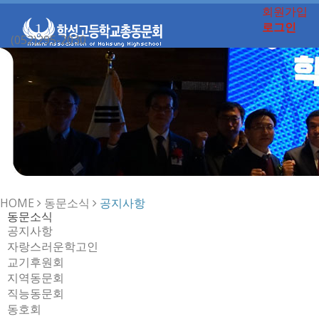
회원가입
로그인
(052)295-2030
Toggle
navigation
HOME
동문소식
공지사항
동문소식
공지사항
자랑스러운학고인
교기후원회
지역동문회
직능동문회
동호회