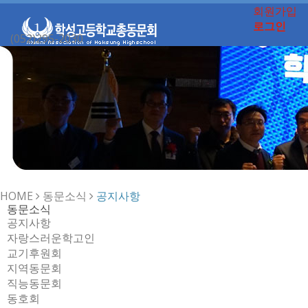
회원가입
로그인
(052)295-2030
Toggle
navigation
HOME
동문소식
공지사항
동문소식
공지사항
자랑스러운학고인
교기후원회
지역동문회
직능동문회
동호회