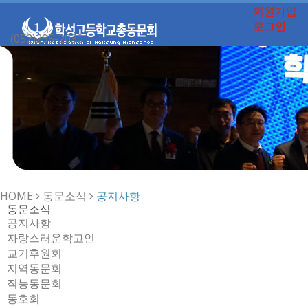
회원가입
로그인
(052)295-2030
Toggle
navigation
HOME
동문소식
공지사항
동문소식
공지사항
자랑스러운학고인
교기후원회
지역동문회
직능동문회
동호회