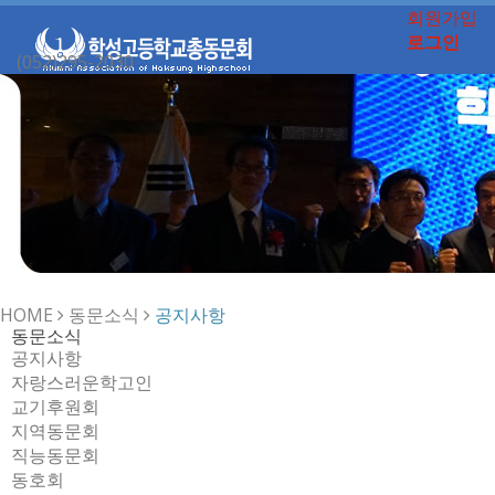
회원가입
로그인
(052)295-2030
Toggle
navigation
HOME
동문소식
공지사항
동문소식
공지사항
자랑스러운학고인
교기후원회
지역동문회
직능동문회
동호회