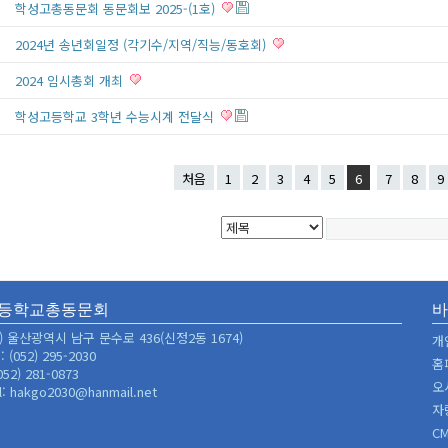
학성고총동문회 동문회보 2025-(1호)
2024년 송년회일정 (각기수/지역/직능/동호회)
2024 임시총회 개최
학성고등학교 3학년 수능시계 전달식
처음
1
2
3
4
5
6
7
8
9
등학교총동문회
6) 울산광역시 남구 문수로 436(신정2동 1674)
개
 (052) 295-2030
홈
052) 281-0873
오
l: hakgo2030@hanmail.net
자
C