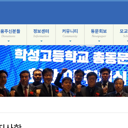
도움주신분들
정보센터
커뮤니티
동문회보
모교
Donations
Information
Community
Newspaper
Sch
지사항