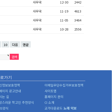
사무국
12-30
2442
사무국
11-19
4613
사무국
11-05
3464
사무국
10-28
2556
10
다음
맨끝
바로가기
인정보보호정책
이메일무단수집거부보호정책
페이지 광고안내
사이트맵
시는 길
홈페이지 문의
랑스러운 학고인 추천양식
CI 소개
MS양식
교가다운로드
노래
악보