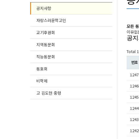
공지사항
자랑스러운학고인
모든 
이유없는
교기후원회
공지
지역동문회
Total 
직능동문회
번호
동호회
1247
비학제
1246
고 김도현 중령
1245
1244
1243
1242