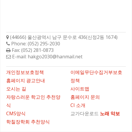
학성고등학교총동문회
(44666) 울산광역시 남구 문수로 436(신정2동 1674)
Phone: (052) 295-2030
Fax: (052) 281-0873
E-mail: hakgo2030@hanmail.net
바로가기
개인정보보호정책
이메일무단수집거부보호
홈페이지 광고안내
정책
오시는 길
사이트맵
자랑스러운 학고인 추천양
홈페이지 문의
식
CI 소개
CMS양식
교가다운로드
노래
악보
학칠장학회 추천양식