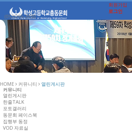
회원가입
로그인
(052)295-2030
Toggle
navigation
HOME
커뮤니티
열린게시판
커뮤니티
열린게시판
한줄TALK
포토갤러리
동문회 페이스북
집행부 동정
VOD 자료실