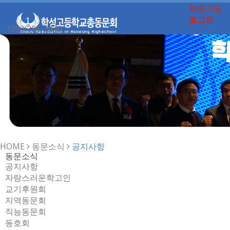
회원가입
로그인
(052)295-2030
Toggle
navigation
HOME
동문소식
공지사항
동문소식
공지사항
자랑스러운학고인
교기후원회
지역동문회
직능동문회
동호회