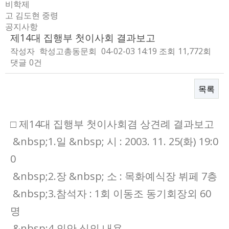
비학제
고 김도현 중령
공지사항
제14대 집행부 첫이사회 결과보고
작성자
학성고총동문회
04-02-03 14:19
조회
11,772회
댓글
0건
목록
본문
□ 제14대 집행부 첫이사회겸 상견례 결과보고
&nbsp;1.일 &nbsp; 시 : 2003. 11. 25(화) 19:0
0
&nbsp;2.장 &nbsp; 소 : 목화예식장 뷔페 7층
&nbsp;3.참석자 : 1회 이동조 동기회장외 60
명
&nbsp;4.의안 심의 내용