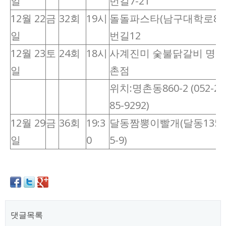
일
번길7-21
12월 22
금
32회
19시
돌돌파스타(남구대학로84
일
번길12
12월 23
토
24회
18시
사계진미 숯불닭갈비 명
일
촌점
위치:명촌동860-2 (052-2
85-9292)
12월 29
금
36회
19:3
달동짬뽕이빨개(달동135
일
0
5-9)
댓글목록