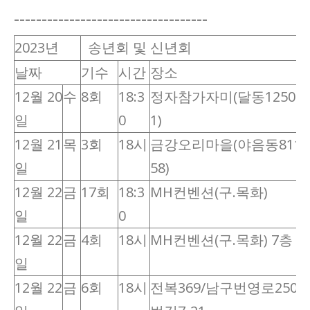
-----------------------------------
2023년
송년회 및 신년회
날짜
기수
시간
장소
12월 20
수
8회
18:3
정자참가자미(달동1250-1
일
0
1)
12월 21
목
3회
18시
금강오리마을(야음동811-
일
58)
12월 22
금
17회
18:3
MH컨벤션(구.목화)
일
0
12월 22
금
4회
18시
MH컨벤션(구.목화) 7층
일
12월 22
금
6회
18시
전복369/남구번영로250