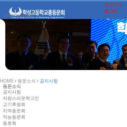
회원가입
로그인
(052)295-2030
Toggle
navigation
HOME
동문소식
공지사항
동문소식
공지사항
자랑스러운학고인
교기후원회
지역동문회
직능동문회
동호회