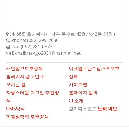
학성고등학교총동문회
(44666) 울산광역시 남구 문수로 436(신정2동 1674)
Phone: (052) 295-2030
Fax: (052) 281-0873
E-mail: hakgo2030@hanmail.net
바로가기
개인정보보호정책
이메일무단수집거부보호
홈페이지 광고안내
정책
오시는 길
사이트맵
자랑스러운 학고인 추천양
홈페이지 문의
식
CI 소개
CMS양식
교가다운로드
노래
악보
학칠장학회 추천양식