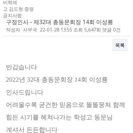
비학제
고 김도현 중령
공지사항
구정인사 - 제32대 총동문회장 14회 이성룡
작성자
사무국
22-01-28 13:55
조회
5,647회
댓글
0건
목록
본문
반갑습니다
년
대 총동문회장
회 이성룡
2022
32
14
인사드립니다
어려울수록 굳건한 믿음으로 똘똘뭉쳐 함께
힘든 시기를 헤쳐나가는 학성고 동문님
계셔서 든든합니다