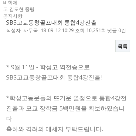
비학제
고 김도현 중령
공지사항
SBS고교동창골프대회 통합4강진출
작성자
사무국
18-09-12 10:29
조회
10,251회
댓글
0건
목록
본문
* 9월 11일 - 학성고 역전승으로
SBS고교동창골프대회 통합4강진출!
*학성고동문들의 뜨거운 열정으로 통합4강전
진출과 모교 장학금 5백만원을 확보하였습니
다
축하와 격려의 메세지 부탁드립니다.