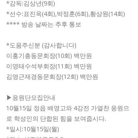
*감독:김상년(9회)
*선수:표진옥(4회),박정훈(6회),황상원(14회)
**** 방송 날짜는 추후 통보
*도움주신분 (감사합니다)
이홍기총동문회장(10회) 백만원
이영태수석부회장(11회) 백만원
김영근재경동문회장(12회) 백만원
▶응원단모집안내
10월15일 정읍 배영고와 4강전 가열찬 응원으
로 학성인의 단합된 힘을 보여줍시다.
*일시:10월15일(월)