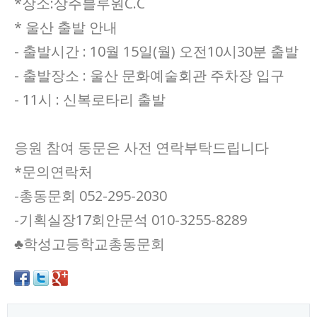
*장소:상주블루원C.C
* 울산 출발 안내
- 출발시간 : 10월 15일(월) 오전10시30분 출발
- 출발장소 : 울산 문화예술회관 주차장 입구
- 11시 : 신복로타리 출발
응원 참여 동문은 사전 연락부탁드립니다
*문의연락처
-총동문회 052-295-2030
-기획실장17회안문석 010-3255-8289
♣학성고등학교총동문회