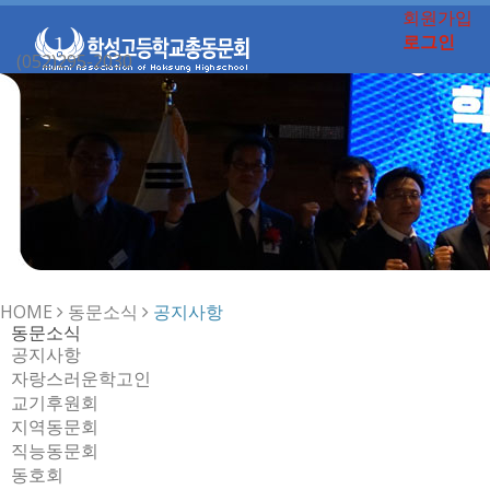
회원가입
로그인
(052)295-2030
Toggle
navigation
HOME
동문소식
공지사항
동문소식
공지사항
자랑스러운학고인
교기후원회
지역동문회
직능동문회
동호회