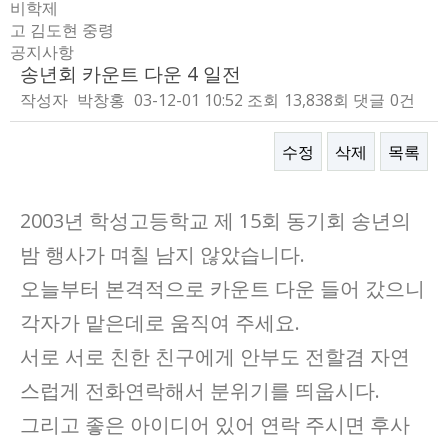
비학제
고 김도현 중령
공지사항
송년회 카운트 다운 4 일전
작성자
박창홍
03-12-01 10:52
조회
13,838회
댓글
0건
수정
삭제
목록
본문
2003년 학성고등학교 제 15회 동기회 송년의
밤 행사가 며칠 남지 않았습니다.
오늘부터 본격적으로 카운트 다운 들어 갔으니
각자가 맡은데로 움직여 주세요.
서로 서로 친한 친구에게 안부도 전할겸 자연
스럽게 전화연락해서 분위기를 띄웁시다.
그리고 좋은 아이디어 있어 연락 주시면 후사