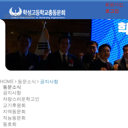
회원가입
로그인
(052)295-2030
Toggle
navigation
HOME
동문소식
공지사항
동문소식
공지사항
자랑스러운학고인
교기후원회
지역동문회
직능동문회
동호회