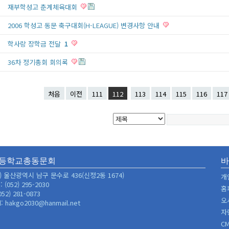
재부학성고 춘계체육대회
2006 학성고 동문 축구대회(H-LEAGUE) 변경사항 안내
학사랑 장학금 전달
1
36차 정기총회 회의록
처음
이전
111
112
113
114
115
116
117
등학교총동문회
6) 울산광역시 남구 문수로 436(신정2동 1674)
개
 (052) 295-2030
홈
052) 281-0873
오
l: hakgo2030@hanmail.net
자
C