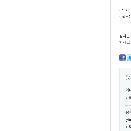
- 일시:
- 장소
감사합
학성고 
댓
이대
비
장경
선
비