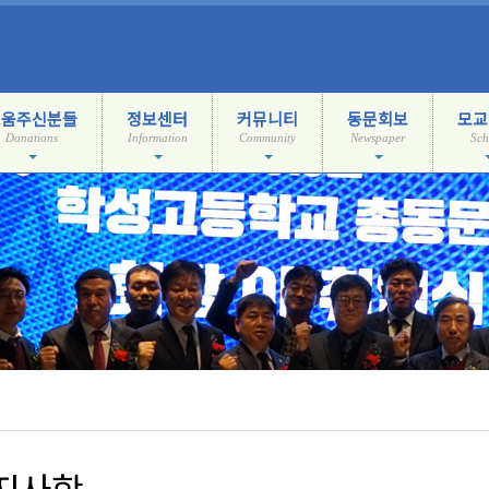
도움주신분들
정보센터
커뮤니티
동문회보
모교
Donations
Information
Community
Newspaper
Sch
지사항