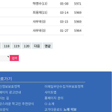
하명수(13)
05-08
5971
최용제(15)
03-14
5969
사무국(0)
03-15
5969
사무국(0)
01-27
5964
118
119
120
다음
맨끝
바로가기
인정보보호정책
이메일무단수집거부보호정책
페이지 광고안내
사이트맵
시는 길
홈페이지 문의
랑스러운 학고인 추천양식
CI 소개
MS양식
교가다운로드
노래
악보