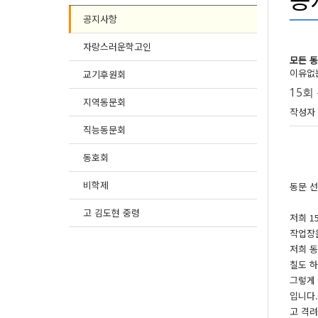
공지사항
자랑스러운학고인
모든 
이유없는
교기후원회
15회
지역동문회
페이
작성자
관련
직능동문회
동호회
본문
비학제
동문 선
고 김도현 중령
저희 
작업장
저희 
칠도 하
그렇게
입니다
고 격