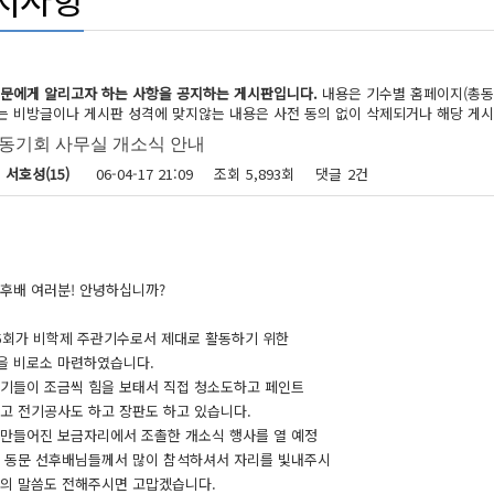
동문에게 알리고자 하는 사항을 공지하는 게시판입니다.
내용은 기수별 홈페이지(총동
 비방글이나 게시판 성격에 맞지않는 내용은 사전 동의 없이 삭제되거나 해당 게시
 동기회 사무실 개소식 안내
지 정보
서호성(15)
06-04-17 21:09
조회
5,893회
댓글
2건
링크
후배 여러분! 안녕하십니까?
15회가 비학제 주관기수로서 제대로 활동하기 위한
을 비로소 마련하였습니다.
동기들이 조금씩 힘을 보태서 직접 청소도하고 페인트
고 전기공사도 하고 장판도 하고 있습니다.
 만들어진 보금자리에서 조촐한 개소식 행사를 열 예정
. 동문 선후배님들께서 많이 참석하셔서 자리를 빛내주시
려의 말씀도 전해주시면 고맙겠습니다.