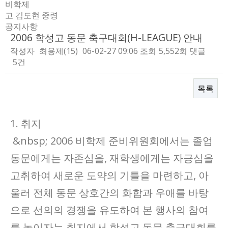
비학제
고 김도현 중령
공지사항
2006 학성고 동문 축구대회(H-LEAGUE) 안내
작성자
최용제(15)
06-02-27 09:06
조회
5,552회
댓글
5건
목록
본문
1. 취지
&nbsp; 2006 비학제 준비위원회에서는 졸업
동문에게는 자존심을, 재학생에게는 자긍심을
고취하여 새로운 도약의 기틀을 마련하고, 아
울러 전체 동문 상호간의 화합과 우애를 바탕
으로 선의의 경쟁을 유도하여 본 행사의 참여
를 높이자는 취지에서 학성고 동문 축구대회를