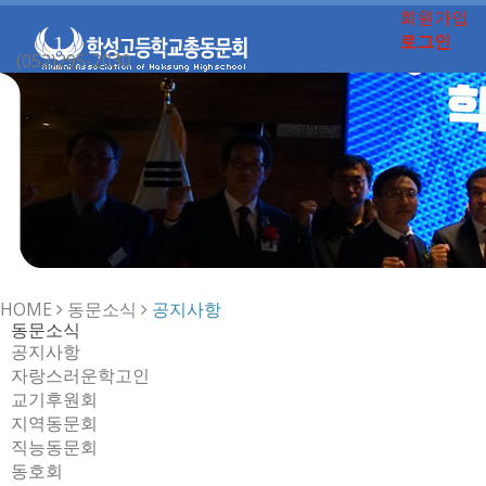
회원가입
로그인
(052)295-2030
Toggle
navigation
HOME
동문소식
공지사항
동문소식
공지사항
자랑스러운학고인
교기후원회
지역동문회
직능동문회
동호회