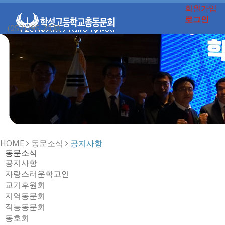
회원가입
로그인
(052)295-2030
Toggle
navigation
HOME
동문소식
공지사항
동문소식
공지사항
자랑스러운학고인
교기후원회
지역동문회
직능동문회
동호회