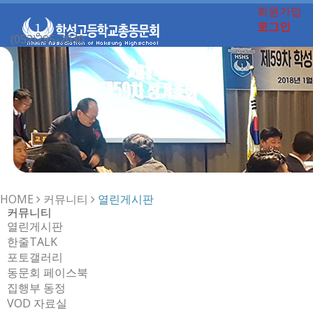
회원가입
로그인
(052)295-2030
Toggle
navigation
HOME
커뮤니티
열린게시판
커뮤니티
열린게시판
한줄TALK
포토갤러리
동문회 페이스북
집행부 동정
VOD 자료실