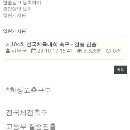
한줄광고 등록하기
졸업앨범 보기
열린게시판
열린게시판
제104회 전국체육대회 축구 - 결승 진출
사무국
23-10-17 15:41
3,326회
0건
목록
*학성고축구부
전국체전축구
고등부 결승진출