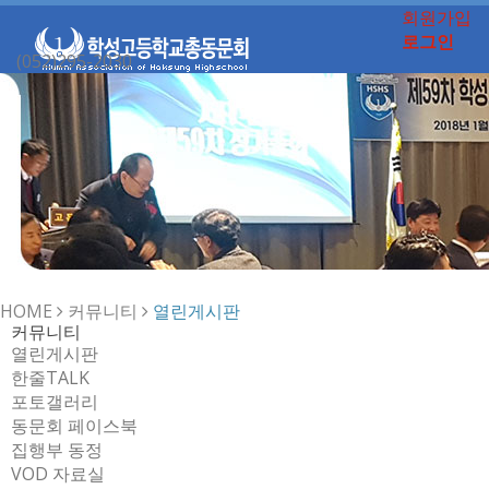
회원가입
로그인
(052)295-2030
Toggle
navigation
HOME
커뮤니티
열린게시판
커뮤니티
열린게시판
한줄TALK
포토갤러리
동문회 페이스북
집행부 동정
VOD 자료실