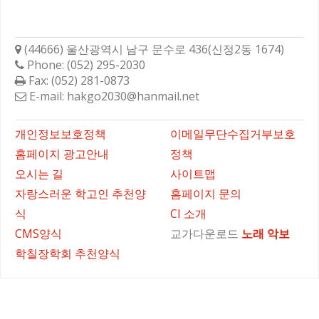
학성고등학교총동문회
(44666) 울산광역시 남구 문수로 436(신정2동 1674)
Phone: (052) 295-2030
Fax: (052) 281-0873
E-mail: hakgo2030@hanmail.net
바로가기
개인정보보호정책
이메일무단수집거부보호
홈페이지 광고안내
정책
오시는 길
사이트맵
자랑스러운 학고인 추천양
홈페이지 문의
식
CI 소개
CMS양식
교가다운로드
노래
악보
학칠장학회 추천양식